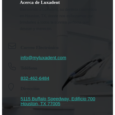
Acerca de Luxadent
Bienvenido a Luxadent, su dentista cosmético
en Houston, TX, donde nos esforzamos por
brindarles a todos la sonrisa perfecta que
desean y merecen.
Correo Electrónico
info@myluxadent.com
Teléfono
832-462-6484
Dirección
5115 Buffalo Speedway, Edificio 700
Houston, TX 77005