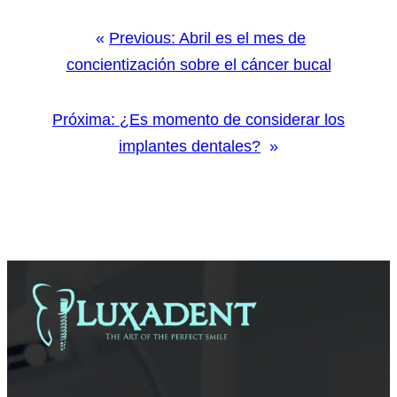
Previous:
Abril es el mes de
concientización sobre el cáncer bucal
Próxima:
¿Es momento de considerar los
implantes dentales?