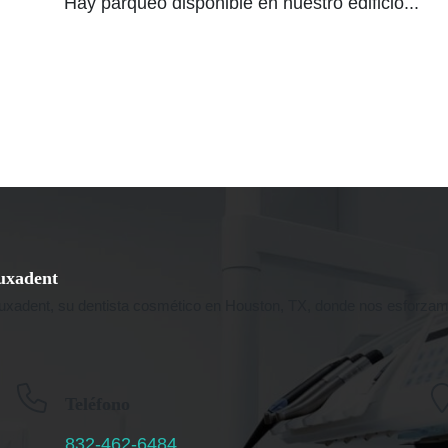
Hay parqueo disponible en nuestro edificio...
uxadent
uxadent, su dentista cosmético en Houston, TX, donde nos esforzamo
Teléfono
832-462-6484