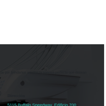
s por brindarles a todos la sonrisa perfecta que desean
Dirección
5115 Buffalo Speedway, Edificio 700