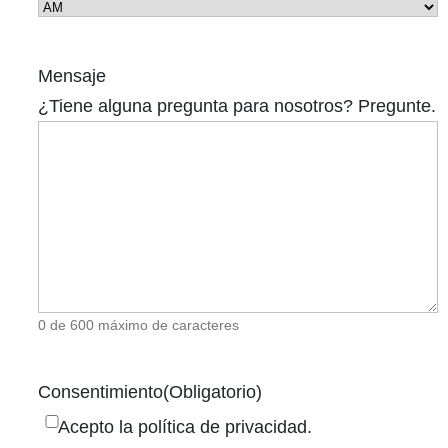
l
a
s
Mensaje
h
¿Tiene alguna pregunta para nosotros? Pregunte.
D
D
s
l
a
s
h
0 de 600 máximo de caracteres
Y
Y
Consentimiento
(Obligatorio)
Y
Acepto la política de privacidad.
Y