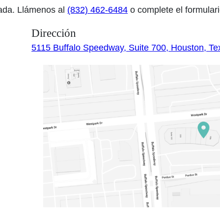
ada. Llámenos al
(832) 462-6484
o complete el formulari
Dirección
5115 Buffalo Speedway, Suite 700, Houston, T