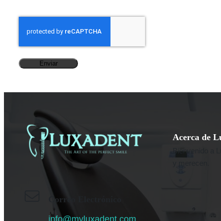
C
A
P
T
C
H
A
Acerca de L
Bienvenido a L
y merecen.
Correo Electrónico
info@myluxadent.com