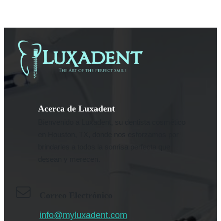
Acerca de Luxadent
Bienvenido a Luxadent, su dentista cosmético
en Houston, TX, donde nos esforzamos por
brindarles a todos la sonrisa perfecta que
desean y merecen.
Correo Electrónico
info@myluxadent.com