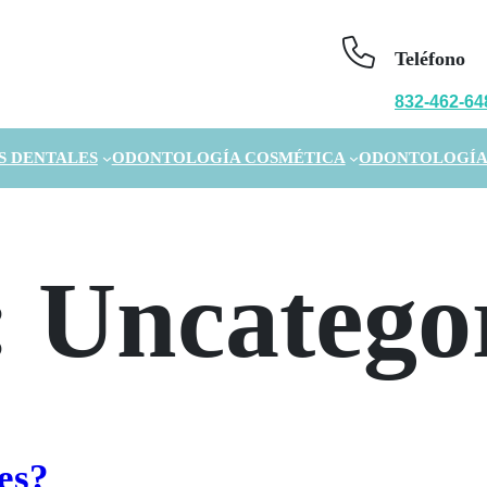
Teléfono
832-462-64
S DENTALES
ODONTOLOGÍA COSMÉTICA
ODONTOLOGÍA
:
Uncatego
es?